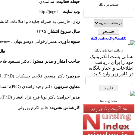
حیطه فعالیت:
سالمن
جستجو در پایگاه
وب سایت
: http://joge.ir
زبان
: فارسی به همراه چکیده و اطلاعات
سال شروع انتشار
: ۱۳۹۵
جستجوی پیشرفته
شیوه داوری
: همترازخوانی دوسو پنهان ، Double Blind Peer Review
دریافت اطلاعات پایگاه
قال
نشانی پست الکترونیک
صاحب امتیاز و مدیر مسئول
: دکتر مسعو
خود را برای دریافت
اطلاعات و اخبار پایگاه،
در کادر زیر وارد کنید.
سردبیر:
دکتر مسعود فلاحی خشکناب (PhD)، استاد
معاون سردبیر:
دکتر وحید راشدی (PhD)، استادیار
مدیر اجرایی:
دکتر پویا فرخ نژاد افشار (PhD)، استادیار
Nursing Index
کارشناس نشریه:
خانم اکرم پورولی