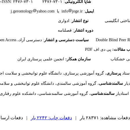
دی
شاپا الکترونیکی
:
۷۳۰۱-۲۴۷۶ e-ISSN: ۲۴۷۶-۷۳۰۱
ایمیل
: info
joge.ir یا j.gerontology
yahoo.com
 کتابشناختی انگلیسی
نوع انتشار
: ادواری
دوره انتشار
: فصلنامه
سیاست دسترسی و انتشار
: دسترسی آزاد، Open Access
ب مقالات:
پی دی اف PDF
د فلاحی خشکناب
سازمان همکار:
انجمن علمی پرستاری ایران
پرستاری
، گروه آموزشی پرستاری، دانشگاه علوم توانبخشی و سلامت اجتم
سالمندشناسی
، گروه آموزشی سالمندی، دانشگاه علوم توانبخشی و سلامت 
سالمندشناسی
، گروه آموزشی سالمندشناسی، دانشکده علوم رفتاری و
دفعات مشاهده: ۲۸۳۷۱ بار |
دفعات چاپ: ۲۲۴۲ بار
| دفعات ارسال به د