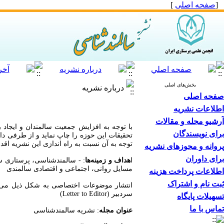
[
صفحه اصلی
]
بخش‌های اصلی
درباره نشریه
صفحه اصلی
اطلاعات نشریه
آرشیو مجله و مقالات
با توجه به افزایش جمعیت سالمندان و ایجاد 
برای نویسندگان
تحقیقات این حوزه را چاپ نماید و از طرفی دان
توجه به آن نسبت به راه اندازی این نشریه اقدام
پروانه و مجوزهای نشریه
برای داوران
ا
هداف و زمینه‌ها
: - سالمندشناسی، پرستاری
مسایل روانی، اجتماعی و اقتصادی سالمندی -
اطلاعات پرداخت هزینه
ثبت نام و اشتراک
سردبیر (Letter to Editor)
تسهیلات پایگاه
تماس با ما
عنوان مجله
: نشریه سال