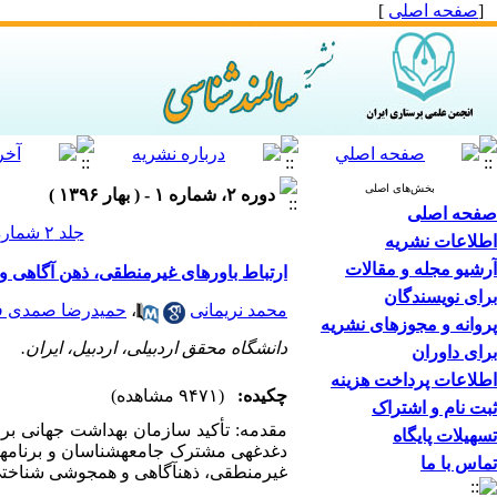
[
صفحه اصلی
]
بخش‌های اصلی
دوره ۲، شماره ۱ - ( بهار ۱۳۹۶ )
صفحه اصلی
جلد ۲ شماره ۱ صفحات ۲۸-۲۰
اطلاعات نشریه
آرشیو مجله و مقالات
ارتباط باورهای غیرمنطقی، ذهن آگاهی و 
برای نویسندگان
محمد نریمانی
،
حمیدرضا صمدی ف
پروانه و مجوزهای نشریه
دانشگاه محقق اردبیلی، اردبیل، ایران.
برای داوران
اطلاعات پرداخت هزینه
چکیده:
(۹۴۷۱ مشاهده)
ثبت نام و اشتراک
مقدمه: تأکید سازمان بهداشت جهانی بر
تسهیلات پایگاه
دغدغه­ی مشترک جامعه­شناسان و برنامه­
تماس با ما
غیرمنطقی، ذهن­آگاهی و همجوشی شناختی