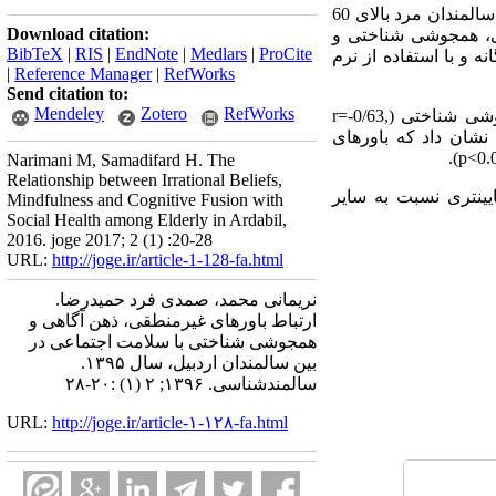
روش: در این مطالعه توصیفی از نوع همبستگی، 112 سالمند مرد به روش نمونه­گیری در دسترس از بین کلیه سالمندان مرد بالای 60
Download citation:
ذهن­آگاهی، همجوشی شناختی و
BibTeX
|
RIS
|
EndNote
|
Medlars
|
ProCite
و با استفاده از نرم
|
Reference Manager
|
RefWorks
Send citation to:
Mendeley
Zotero
RefWorks
یافته ها: نتایج نشان دادند که بین باورهای غیرمنطقی (r=-0/58, p<0.05)، ذهن­آگاهی (r=0/47, p<0.05) و همجوشی شناختی (r=-0/63,
 نشان داد که باورهای
Narimani M, Samadifard H. The
Relationship between Irrational Beliefs,
ین­تری نسبت به سایر
Mindfulness and Cognitive Fusion with
Social Health among Elderly in Ardabil,
2016. joge 2017; 2 (1) :20-28
URL:
http://joge.ir/article-1-128-fa.html
نریمانی محمد، صمدی فرد حمیدرضا.
ارتباط باورهای غیرمنطقی، ذهن آگاهی و
همجوشی شناختی با سلامت اجتماعی در
بین سالمندان اردبیل، سال ۱۳۹۵.
سالمندشناسی. ۱۳۹۶; ۲ (۱) :۲۰-۲۸
URL:
http://joge.ir/article-۱-۱۲۸-fa.html