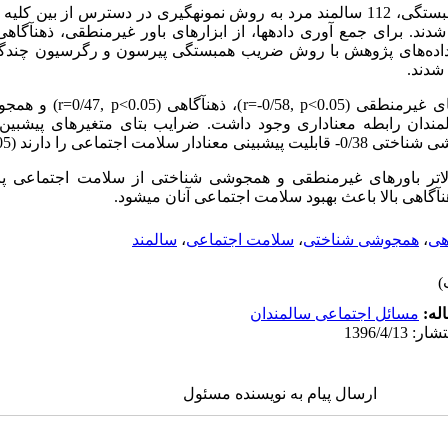
دبیل در سال 1395 انتخاب شدند. برای جمع آوری داده­ها، از ابزارهای باور غیرمنطقی، 
ده‌­های پژوهش با روش­ ضریب همبستگی پیرسون و رگرسیون چندگانه 
 سالمندان رابطه معناداری وجود داشت. ضرایب بتای متغیرهای پیش­بین
لاتر باورهای غیرمنطقی و همجوشی شناختی از سلامت اجتماعی پای
­آگاهی بالا باعث بهبود سلامت اجتماعی آنان می­شود.
هی
،
همجوشی شناختی
،
سلامت اجتماعی
،
سالمند
له:
مسائل اجتماعی سالمندان
ارسال پیام به نویسنده مسئول