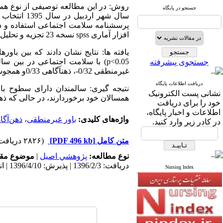
جستجو در پایگاه
سال شهر ار
پرسشنامه سلامت اجتماعی استفاده و دا
افزار آماری spss نسخه 23 تجزیه و تحلیل شدند.
p<0.05) با سلامت اجتماعی در بین
جستجوی پیشرفته
غیرمنطقی 0/32-، ذهن­آگاهی 0/33و همجوشی شناختی 0/38- قابلیت پیش­بینی معنادار سلامت اجتماعی را دارند (p<0.05).
دریافت اطلاعات پایگاه
نتیجه گیری: سالمندان دارای سطوح با
نشانی پست الکترونیک
همسالان خود برخوردارند، در حالی که ذهن
خود را برای دریافت
اطلاعات و اخبار پایگاه،
واژه‌های کلیدی:
باور غیرمنطقی
،
ذهن‌آگا
در کادر زیر وارد کنید.
متن کامل
[PDF 496 kb]
(۲۸۲۶ دریافت)
نوع مطالعه:
پژوهشي اصیل
|
موضوع مقا
دریافت: 1396/2/3 | پذیرش: 1396/4/10 | انتشار: 1396/4/13
Nursing Index