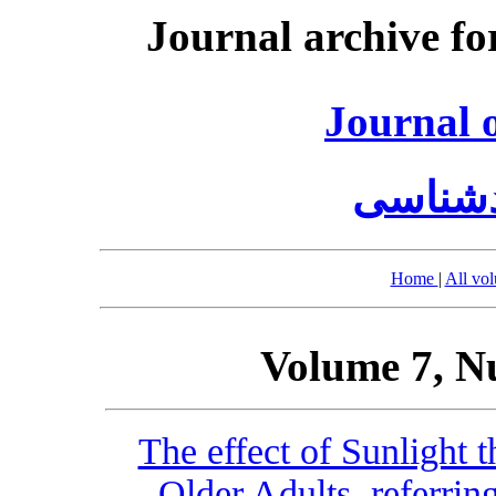
Journal archive fo
Journal 
دشناسی
Home
|
All vo
Volume 7, N
The effect of Sunlight 
Older Adults, referrin